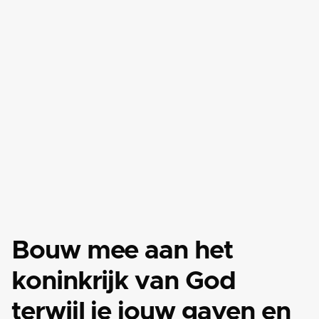
Celebrate Sunday
AUG 16, 2026

10:00 UUR

OMEGA KERK,
HOENDERLOSEWEG 108,

UGCHELEN
Bouw mee aan het
koninkrijk van God
terwijl je jouw gaven en